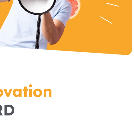
ovation
RD