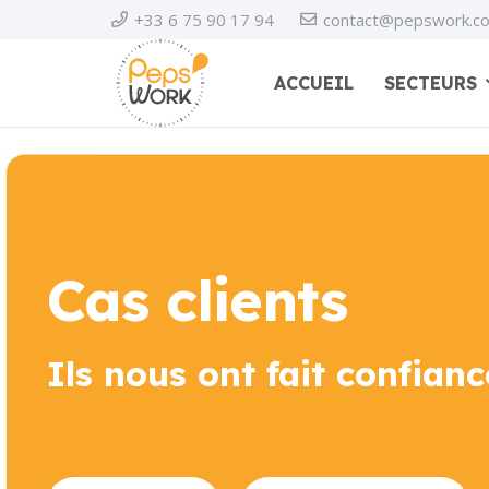
+33 6 75 90 17 94
contact@pepswork.c
ACCUEIL
SECTEURS
Cas clients
Ils nous ont fait confianc