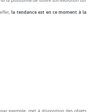
nsi la possibilité de suivre son évolution sur
effet,
la tendance est en ce moment à la
par exemple, met à disposition des objets