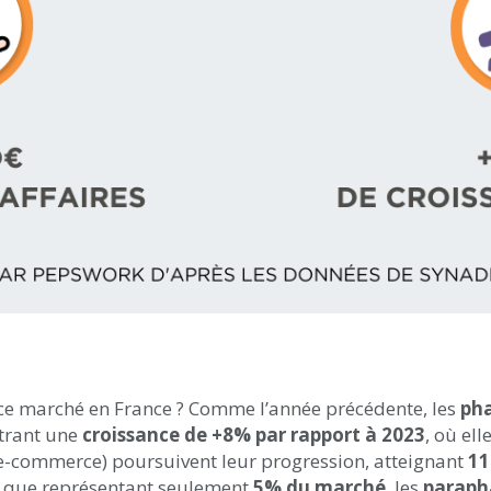
e ce marché en France ? Comme l’année précédente, les
ph
trant une
croissance de +8% par rapport à 2023
, où el
e-commerce) poursuivent leur progression, atteignant
11
en que représentant seulement
5% du marché
, les
paraph