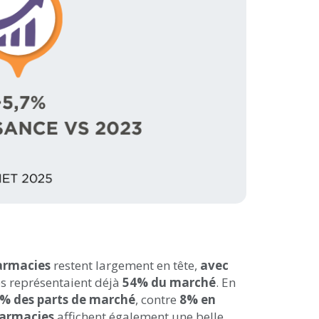
armacies
restent largement en tête,
avec
les représentaient déjà
54% du marché
. En
% des parts de marché
, contre
8% en
armacies
affichent également une belle