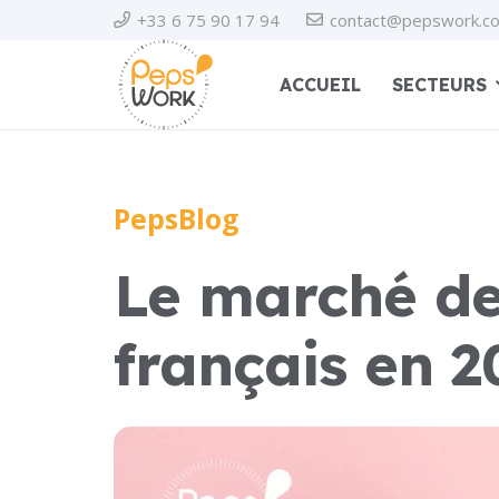
+33 6 75 90 17 94
contact@pepswork.c
ACCUEIL
SECTEURS
PepsBlog
Le marché de
français en 2