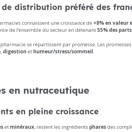
de distribution préféré des fran
harmacies connaissent une croissance de
+8% en valeur 
ssance de l’ensemble du secteur en détenant
55% des part
 pharmacie se répartissent par promesse. Les promesses
é
,
digestion
et
humeur/stress/sommeil
.
s en nutraceutique
ents en pleine croissance
es
et
minéraux
, restent les ingrédients
phares
des complé